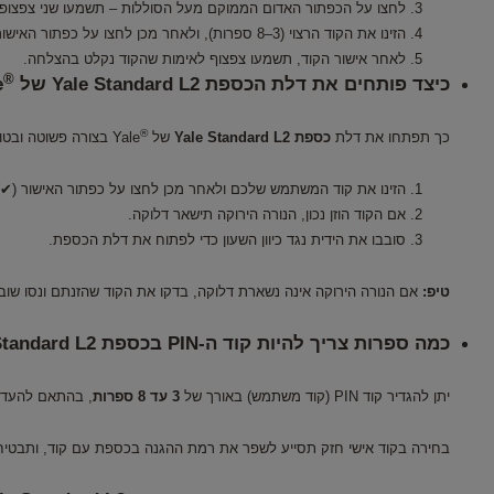
לחצו על הכפתור האדום הממוקם מעל הסוללות – תשמעו שני צפצופי
הזינו את הקוד הרצוי (3–8 ספרות), ולאחר מכן לחצו על כפתור האישור (√) תוך 15 שניות.
לאחר אישור הקוד, תשמעו צפצוף לאימות שהקוד נקלט בהצלחה.
®
כיצד פותחים את דלת הכספת Yale Standard L2 של
?
®
כך תפתחו את דלת
כספת Yale Standard L2
של
Yale בצורה פשוטה ובטוחה:
הזינו את קוד המשתמש שלכם ולאחר מכן לחצו על כפתור האישור (✔)
אם הקוד הוזן נכון, הנורה הירוקה תישאר דלוקה.
סובבו את הידית נגד כיוון השעון כדי לפתוח את דלת הכספת.
טיפ:
אם הנורה הירוקה אינה נשארת דלוקה, בדקו את הקוד שהזנתם ונסו שוב.
כמה ספרות צריך להיות קוד ה‑PIN בכספת Yale Standard L2 של
יתן להגדיר קוד PIN (קוד משתמש) באורך של
3 עד 8 ספרות
, בהתאם להעדפ
בחירה בקוד אישי חזק תסייע לשפר את רמת ההגנה בכספת עם קוד, ותבטיח