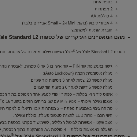
כספת אחת
2 מפתחות
4 סוללות AA
4 אביזרי קיבוע (בדגמי Mini ו‑Small – 2 אביזרים בלבד)
חוברת הוראות למשתמש
מהם המאפיינים העיקריים של כספות Yale Standard L2 של
®
כספות Yale Standard L2 של
Yale מציעות שילוב מתקדם של אבטחה, נוחות ותפעול חכם, ומתאימות לשימוש ביתי ולשמירה בטוחה על חפצי ערך:
גישה באמצעות קוד PIN – קוד אישי בן 3 עד 8 ספרות, לאבטחה נוחה ומותאמת אישית.
נעילה אוטומטית חכמה (Auto Lockdown):
נעילה למשך 20 שניות לאחר 3 ניסיונות קוד שגויים
נעילה למשך 5 דקות לאחר 6 ניסיונות קוד שגויים
איפוס קוד PIN בקלות – כפתור ייעודי למגע אחד הממוקם בתוך הכספת, להגדרה מהירה ובטוחה של קוד חדש.
מנגנון נעילה איכותי – מנוע Mini עם שני בריחים חזקים בקוטר 16 מ״מ, לרמת מיגון גבוהה.
פתיחה גיבוי באמצעות מפתח – 2 מפתחות גיבוי רדיאליים למקרי חירום.
חיווי חכם – נורות LED להצגת סטטוס פעולה, סוללה ונעילה.
מצב שקט – אפשרות לביטול הצלילים, לשימוש דיסקרטי בכספת בבית
הפעלה באמצעות סוללות – 4 סוללות AA המותקנות בתוך הכספת, לנוחות ותחזוקה קלה.
®
מהם היתרונות של כספות Yale Standard L2 של
Yale?