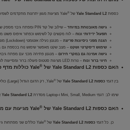
®
כספות
Yale Standard L2
של
Yale מציעות מגוון יתרונות מתקדמים לשמירה בטוחה, נוחה ואמינה על חפצי ערך בבית ובמשרד:
גישה מאובטחת במיוחד
– שילוב של קוד PIN ומפתח גיבוי מספק שכבת הגנה כפולה, לאבטחה מקסימלית בכספת עם קוד.
תפעול ידידותי ונוח
– לוח מקשים קל לשימוש וכפתור איפוס פשוט 
הגנה מפני ניסיונות פריצה
– מנגנון נעילה אוטומטי (Lockdown) מונע גישה לא מורשית ומחזק את רמת האבטחה בכספת דיגיטלית איכותית.
שימוש דיסקרטי ושקט
– מצב שקט מאפשר שימוש נוח בכספת גם בסב
גישה אמינה גם במקרי חירום
– מנגנון פתיחה מכני עם מפתח גיב
חיווי ברור ונוח
– נורות LED מציגות סטטוס פעולה ברור ומסייעות לשימוש נכון ובטוח בכספת לבית או לעסק.
®
האם כספות Yale Standard L2 של
Yale כוללות מדף פנימי?
®
בין דגמי
כספות Yale Standard L2
של
Yale, רק הדגם הגדול (Large) כולל מדף פנימי מובנה. המדף ניתן להסרה בקלות, ומאפשר לכם גמישות ונוחות בארגון חפצים בתוך הכספת – לפי הצרכים שלכם.
שימו לב: דגמי Mini, Small, Medium ו‑Laptop מסדרת
Yale Standard L2
א
®
האם כספות Yale Standard L2 של
Yale מגיעות עם מפתחות?
®
כן. כל דגמי
כספות Yale Standard L2
של
Yale כוללים שני מפתחות גיבוי לפתיחה במקרי חירום, כחלק ממערכת אבטחה כפולה בכספת דיגיטלית עם קוד.