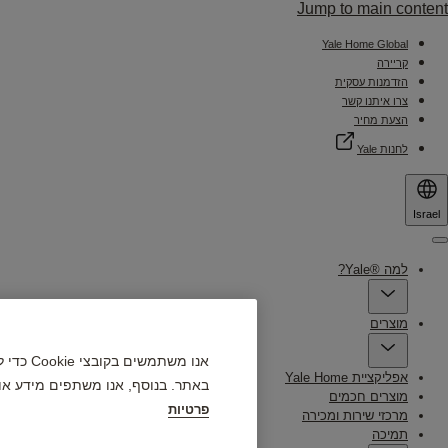
Jump to main content
Yale Home Global
קריירה
הזדמנות עסקית
צרו איתנו קשר
הצעת מחיר
לחנות Yale
Israel
Menu
למה ®Yale?
מוצרים
אנו מש
אפליקציית Yale Home
באתר. בנוסף, אנו משתפים מידע או
מוצרים חכמים
פרטיות
מרכזי שירות ומכירה
תמיכה