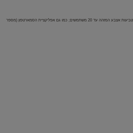
ENTR עם: עד 20 שלטים שונים; 20 קודים אישיים שונים בקורא קוד ה-PIN; קורא טביעות אצבע המזהה עד 20 משתמשים; כמו גם אפליקציית הסמארטפון (מספר