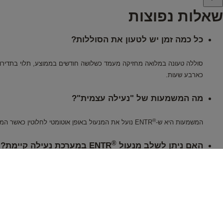
שאלות נפוצות
כל כמה זמן יש לטעון את הסוללות?
סוללה טעונה במלואה מחזיקה מעמד כשלושה חודשים בממוצע, תלוי בתדירות
כארבע שעות.
מה המשמעות של "נעילה עצמית"?
®
המשמעות היא ש-
ENTR נועל את המנעול באופן אוטומטי לחלוטין כאשר המערכת מזהה שהדלת סגורה. ניתן לכבות את הנעילה העצמית בכל עת על ידי שינוי ההגדרה ביחידת
®
האם ניתן לשלב מנעול
ENTR במערכת נעילה קיימת?
לא, זה לא אפשרי.
האם ניתן לבטל את הנעילה האוטומטית?
כן, פשוט עבור ממצב הנעילה האוטומטית "אוטומטי" ל"ידני".