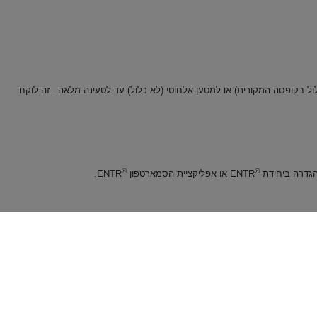
בקופסה המקורית) או למטען אלחוטי (לא כלול) עד לטעינה מלאה - זה לוקח
®
®
ENTR או אפליקציית הסמארטפון
ENTR.