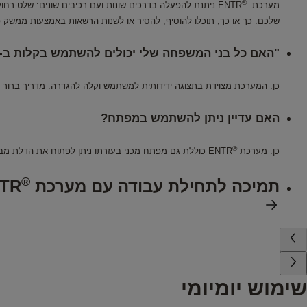
®
מערכת
ENTR ניתנת להפעלה בדרכים שונות ועם רכיבים שונים: שלט רחוק, קורא קוד PIN, קורא טביעות אצבע ואפליקציית
שלכם. כך או כך, תוכלו להוסיף, להסיר או לשנות הרשאות באמצעות ממשק פ
"האם כל בני המשפחה שלי יכולים להשתמש בקלות ב-
כן. המערכת מצוידת בתצוגה ידידותית למשתמש וקלה להגדרה. מדריך ברור 
האם עדיין ניתן להשתמש במפתח?
®
כן. מערכת
ENTR כוללת גם מפתח מכני בעזרתו ניתן לפתוח את הדלת מבחוץ. ניתן להשתמש בידית הדלת שלכם מבפנים.
®
תמיכה לתחילת עבודה עם מערכת
TR
שימוש יומיומי