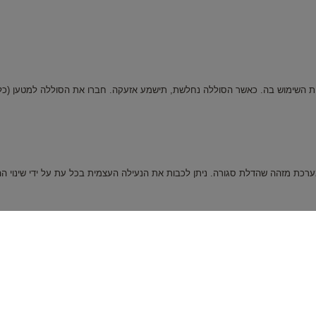
 השימוש בה. כאשר הסוללה נחלשת, תישמע אזעקה. חברו את הסוללה למטען (כלול 