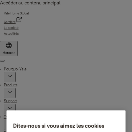
Accéder au contenu principal
Yale Home Global
Carrière
La société
Actualités
Morocco
Menu
Pourquoi Yale
Produits
Support
Trouver un revendeur
Dites-nous si vous aimez les cookies