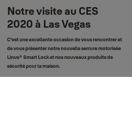
Notre visite au CES
2020 à Las Vegas
C'est une excellente occasion de vous rencontrer et
de vous présenter notre nouvelle serrure motorisée
Linus® Smart Lock et nos nouveaux produits de
sécurité pour la maison.
Une excellente occasion pour nous de rencontrer les participants et
®
de leur présenter la nouvelle serrure motorisée Linus
Smart Lock de
®
Yale. Lors de l'événement, nous avons montré comment Linus
vous
permet de verrouiller et de déverrouiller votre porte, d'accorder un
accès sans clé et de suivre les entrées et les sorties avec un