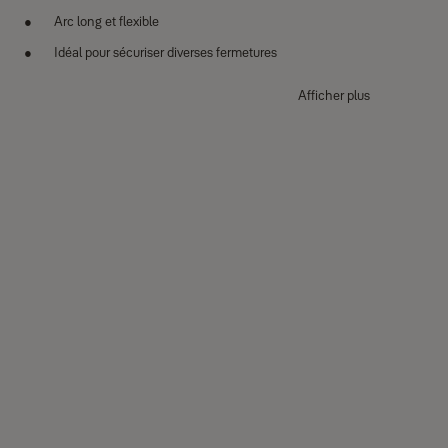
Arc long et flexible
Idéal pour sécuriser diverses fermetures
Carte d'identification personnelle
Afficher plus