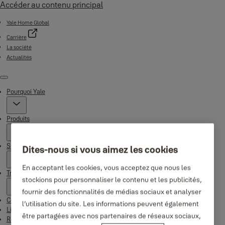
Accéder au contenu principal
Yale Home Global
Carrière
La société
Actualités
Menu
Pourquoi Yale
Produits
Support
Dites-nous si vous aimez les cookies
En acceptant les cookies, vous acceptez que nous les
Trouver un revendeur
stockions pour personnaliser le contenu et les publicités,
fournir des fonctionnalités de médias sociaux et analyser
Contact
l’utilisation du site. Les informations peuvent également
Linus Smart Lock
être partagées avec nos partenaires de réseaux sociaux,
Rentals Yale & EleaOpen