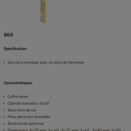
800
Spécification:
Serrure à mortaiser avec un point de fermeture
Caractéristiques:
Coffre fermé
Cylindre monobloc de 60
Deux tours de clé
Pêne demi-tour réversible
Bouts ronds optionnel
Dimensions: X=70 avec Y= 40 ; X=75 avec Y=45 ; X=80 avec Y=50 ; -