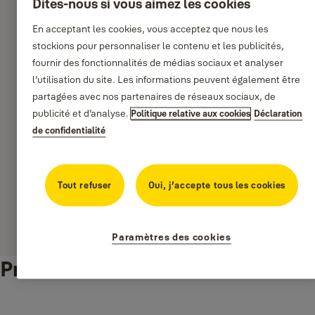
Dites-nous si vous aimez les cookies
Spécifications:
En acceptant les cookies, vous acceptez que nous les
Serrure à mortaiser avec un point de fermeture
stockions pour personnaliser le contenu et les publicités,
fournir des fonctionnalités de médias sociaux et analyser
l’utilisation du site. Les informations peuvent également être
Caractéristiques:
partagées avec nos partenaires de réseaux sociaux, de
Coffre fermé
publicité et d’analyse.
Politique relative aux cookies
Déclaration
Pêne dormant à quatre pênes ronds en acier
de confidentialité
Cylindre monobloc de 60 deux tours de clé
Pêne demi-tour réversible
Tout refuser
Oui, j’accepte tous les cookies
Bouts ronds optionnel
Dimensions: X=80 avec Y=50 ; X= 90 avec Y=60
Finition en bicouche et Nickelé
Paramètres des cookies
Produits similaires