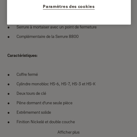
Paramètres des cookies
Spécifications:
Serrure à mortaiser avec un point de fermeture
Complémentaire de la Serrure 8800
Caractéristiques:
Coffre fermé
Cylindre monobloc HS-6, HS-7, HS-3 et HS-K
Deux tours de clé
Pêne dormant d'une seule pièce
Extrêmement solide
Finition Nickelé et double couche
Afficher plus