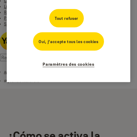
Contact
Linus Smart Lock
Rentals Yale & EleaOpen
Productos
Tout refuser
Smart Residential
Oui, j’accepte tous les cookies
Paramètres des cookies
Assistance Caméras intelligentes
IP y cámara todo en uno
¿Cómo se activa la