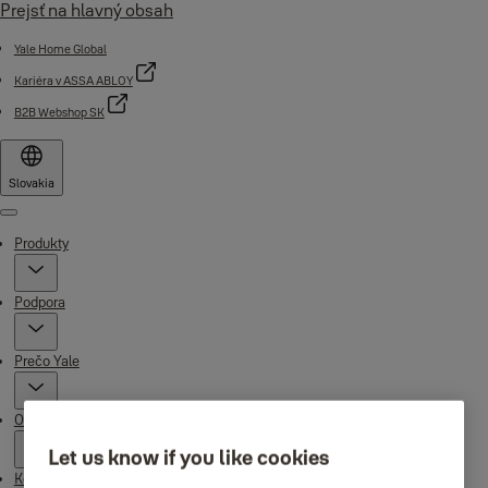
Prejsť na hlavný obsah
Yale Home Global
Kariéra v ASSA ABLOY
B2B Webshop SK
Slovakia
Menu
Produkty
Podpora
Prečo Yale
O nás
Let us know if you like cookies
Kde kúpiť