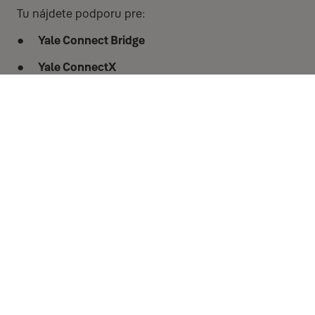
Tu nájdete podporu pre:
Yale Connect Bridge
Yale ConnectX
Začíname
Podpora pre začiatok
Každodenné použitie
Môžem pridať Yale Wi-Fi Bridge k zámku po jeho už
dokončenom nastavení?
Áno. Yale Wi-Fi Bridges vyžadujú aktívny kompatibilný šikovný zámok Yale