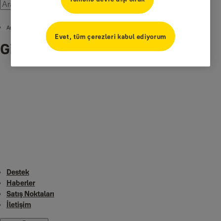
Ana Sayfa
Evet, tüm çerezleri kabul ediyorum
Gizlilik İletişim Merkezi
Destek
Haberler
Satış Noktaları
İletişim