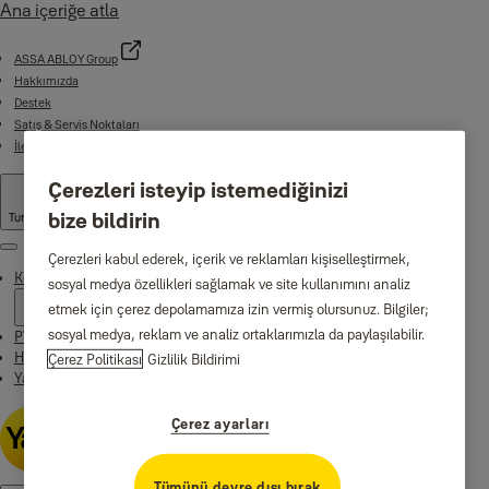
Ana içeriğe atla
ASSA ABLOY Group
Hakkımızda
Destek
Satış & Servis Noktaları
İletişim
Çerezleri isteyip istemediğinizi
bize bildirin
Turkey
·
Turkish
Menu
Çerezleri kabul ederek, içerik ve reklamları kişiselleştirmek,
Konut ve İşyeri Ürünleri
sosyal medya özellikleri sağlamak ve site kullanımını analiz
etmek için çerez depolamamıza izin vermiş olursunuz. Bilgiler;
sosyal medya, reklam ve analiz ortaklarımızla da paylaşılabilir.
PVC Kapı ve Pencere Ürünleri
Haberler
Çerez Politikası
Gizlilik Bildirimi
Yale Home app
Çerez ayarları
Tümünü devre dışı bırak