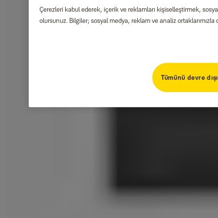
Yangın Sertifikalı Kasalar - Yangın Serisi
Çerezleri kabul ederek, içerik ve reklamları kişiselleştirmek, sos
Gömme Kasalar
olursunuz. Bilgiler; sosyal medya, reklam ve analiz ortaklarımızla d
Şifreli Anahtar Kasaları - YENİ
Bozuk Para Kasaları
Anahtar Dolapları
Şifreli Anahtar Kutusu
Tümünü devre dışı