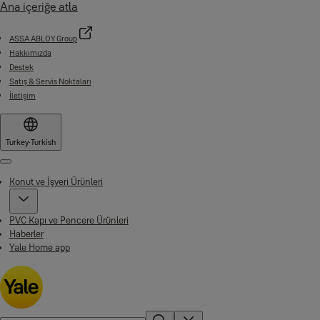
Ana içeriğe atla
ASSA ABLOY Group
Hakkımızda
Destek
Satış & Servis Noktaları
İletişim
Turkey
·
Turkish
Menu
Konut ve İşyeri Ürünleri
PVC Kapı ve Pencere Ürünleri
Haberler
Yale Home app