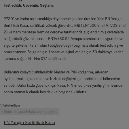
Test edildi. Güvenilir. Sağlam.
972°C'ye kadar aşırı sıcaklığa dayanacak şekilde üretilen Yale EN Yangın
Sertifikalı Kasa, sertifikalı yüksek güvenlikli kilit (EN1300 Sınıf A, VDS Sınıf
2) ve hem menteşe hem de çerçeve taraflarında güçlendirilmiş cıvatalarla
olağanüstü güvenlik sunar. EN14450 S2 Avrupa standardına uygundur ve
sigorta şirketleri tarafından (bölgeye bağlı) bağımsız olarak test edilmiş ve
onaylanmıştır. Belgeler için 1 saate ve dijital veriler için 30 dakikaya kadar
koruma sağlar. NT Fire 017 sertifikalıdır.
Kullanımı kolaydır, sıfırlanabilir Master ve PIN kodlarına, arkadan
aydınlatmalı tuş takımına ve hızlı pil değişimi için harici bir pil bölmesine
sahiptir. Daha fazla güvenlik için kasa, PIN'in dört kez yanlış girilmesinden
sonra otomatik olarak beş dakika boyunca kilitlenir.
1/1 gösteriliyor
Görüntüleyecek başka bir şey yok
EN Yangın Sertifikalı Kasa