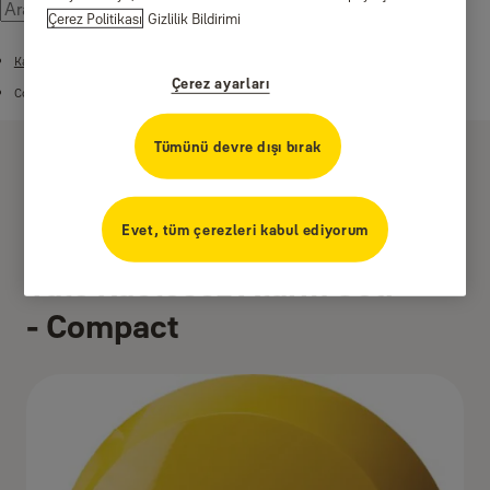
Çerez Politikası
Gizlilik Bildirimi
Kablosuz Alarm Sistemleri
Çerez ayarları
Compact Alarm Seti
Tümünü devre dışı bırak
Evet, tüm çerezleri kabul ediyorum
Yale Kablosuz Alarm Seti
- Compact