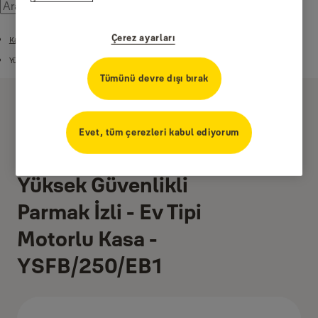
Çerez ayarları
Kasalar
Yüksek Güvenlikli Parmak İzli Motorlu Kasalar - YENİ
Tümünü devre dışı bırak
Evet, tüm çerezleri kabul ediyorum
Yüksek Güvenlikli
Parmak İzli - Ev Tipi
Motorlu Kasa -
YSFB/250/EB1