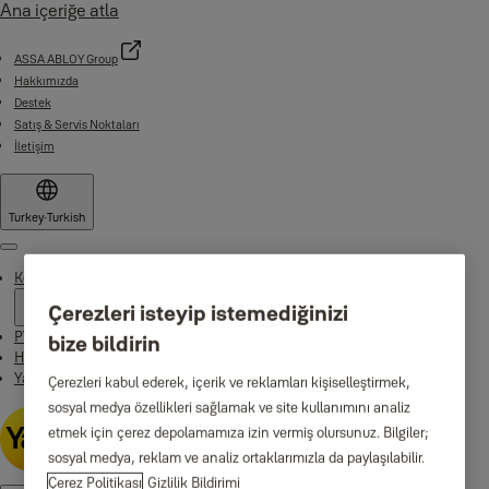
Ana içeriğe atla
ASSA ABLOY Group
Hakkımızda
Destek
Satış & Servis Noktaları
İletişim
Turkey
·
Turkish
Menu
Konut ve İşyeri Ürünleri
Çerezleri isteyip istemediğinizi
PVC Kapı ve Pencere Ürünleri
bize bildirin
Haberler
Yale Home app
Çerezleri kabul ederek, içerik ve reklamları kişiselleştirmek,
sosyal medya özellikleri sağlamak ve site kullanımını analiz
etmek için çerez depolamamıza izin vermiş olursunuz. Bilgiler;
sosyal medya, reklam ve analiz ortaklarımızla da paylaşılabilir.
Çerez Politikası
Gizlilik Bildirimi