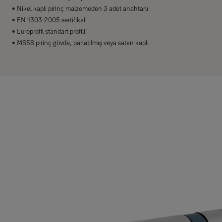
• Nikel kaplı pirinç malzemeden 3 adet anahtarlı
• EN 1303:2005 sertifikalı
• Europrofil standart profilli
• MS58 pirinç gövde, parlatılmış veya saten kaplı
Versiyonlar
Ürün
Ürün ID
650 Serisi Standart Silindir - Saten
10-550D-3137-00-0201