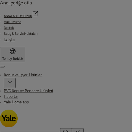
Ana içeriğe atla
ASSA ABLOY Group
Hakkımızda
Destek
Satış & Servis Noktaları
İletişim
Turkey
·
Turkish
Menu
Konut ve İşyeri Ürünleri
PVC Kapı ve Pencere Ürünleri
Haberler
Yale Home app