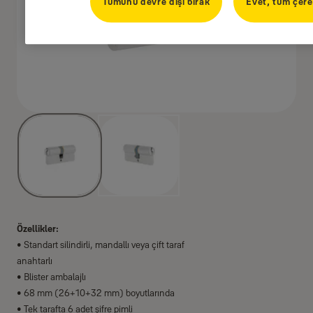
Tümünü devre dışı bırak
Evet, tüm çere
Özellikler:
• Standart silindirli, mandallı veya çift taraf
anahtarlı
• Blister ambalajlı
• 68 mm (26+10+32 mm) boyutlarında
• Tek tarafta 6 adet şifre pimli