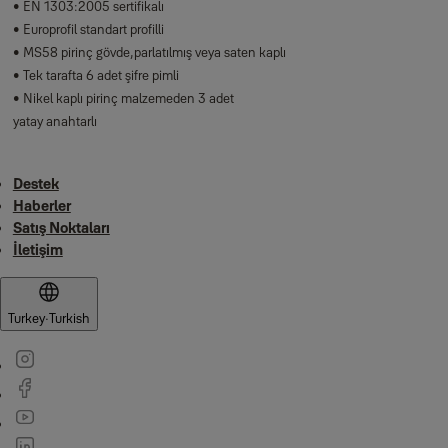
• EN 1303:2005 sertifikalı
• Europrofil standart profilli
• MS58 pirinç gövde,parlatılmış veya saten kaplı
• Tek tarafta 6 adet şifre pimli
• Nikel kaplı pirinç malzemeden 3 adet
yatay anahtarlı
Destek
Haberler
Satış Noktaları
İletişim
Turkey
·
Turkish