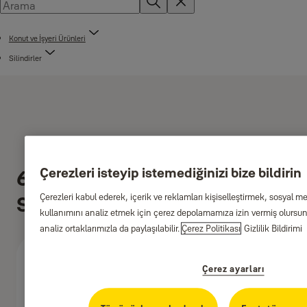
Konut ve İşyeri Ürünleri
Silindirler
Çerezleri isteyip istemediğinizi bize bildirin
650 Serisi Standart
Çerezleri kabul ederek, içerik ve reklamları kişiselleştirmek, sosyal m
Silindirler - Patentli
kullanımını analiz etmek için çerez depolamamıza izin vermiş olursunu
analiz ortaklarımızla da paylaşılabilir.
Çerez Politikası
Gizlilik Bildirimi
Çerez ayarları