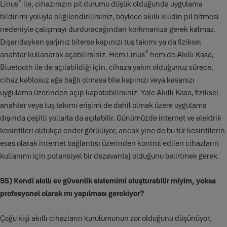
®
Linus
ile, cihazınızın pil durumu düşük olduğunda uygulama
bildirimi yoluyla bilgilendirilirsiniz, böylece akıllı kilidin pil bitmesi
nedeniyle çalışmayı durduracağından korkmanıza gerek kalmaz.
Dışarıdayken şarjınız biterse kapınızı tuş takımı ya da fiziksel
®
anahtar kullanarak açabilirsiniz. Hem Linus
hem de Akıllı Kasa,
Bluetooth ile de açılabildiği için, cihaza yakın olduğunuz sürece,
cihaz kablosuz ağa bağlı olmasa bile kapınızı veya kasanızı
uygulama üzerinden açıp kapatabilirsiniz. Yale
Akıllı Kasa
, fiziksel
anahtar veya tuş takımı erişimi de dahil olmak üzere uygulama
dışında çeşitli yollarla da açılabilir. Günümüzde internet ve elektrik
kesintileri oldukça ender görülüyor, ancak yine de bu tür kesintilerin
esas olarak internet bağlantısı üzerinden kontrol edilen cihazların
kullanımı için potansiyel bir dezavantaj olduğunu belirtmek gerek.
S5) Kendi akıllı ev güvenlik sistemimi oluşturabilir miyim, yoksa
profesyonel olarak mı yapılması gerekiyor?
Çoğu kişi akıllı cihazların kurulumunun zor olduğunu düşünüyor,