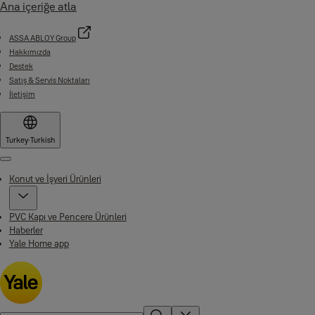
Ana içeriğe atla
ASSA ABLOY Group
Hakkımızda
Destek
Satış & Servis Noktaları
İletişim
Turkey
·
Turkish
Menu
Konut ve İşyeri Ürünleri
PVC Kapı ve Pencere Ürünleri
Haberler
Yale Home app