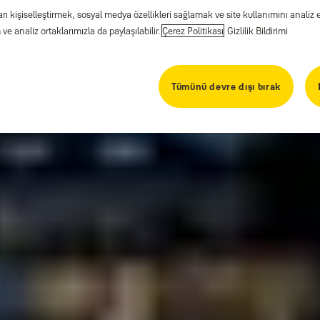
arı kişiselleştirmek, sosyal medya özellikleri sağlamak ve site kullanımını anal
ve analiz ortaklarımızla da paylaşılabilir.
Çerez Politikası
Gizlilik Bildirimi
nde tutmak için uzman ipuçl
Tümünü devre dışı bırak