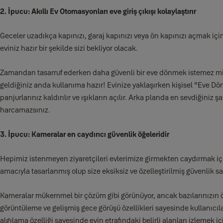
2. İpucu: Akıllı Ev Otomasyonları eve giriş çıkışı kolaylaştırır
Geceler uzadıkça kapınızı, garaj kapınızı veya ön kapınızı açmak içi
eviniz hazır bir şekilde sizi bekliyor olacak.
Zamandan tasarruf ederken daha güvenli bir eve dönmek istemez misin
geldiğiniz anda kullanıma hazır! Evinize yaklaşırken kişisel ''Eve Dön
panjurlarınız kaldırılır ve ışıkların açılır. Arka planda en sevdiğiniz 
harcamazsınız.
3. İpucu: Kameralar en caydırıcı güvenlik öğeleridir
Hepimiz istenmeyen ziyaretçileri evlerimize girmekten caydırmak için 
amacıyla tasarlanmış olup size eksiksiz ve özelleştirilmiş güvenlik s
Kameralar mükemmel bir çözüm gibi görünüyor, ancak bazılarınızın 
görüntüleme ve gelişmiş gece görüşü özellikleri sayesinde kullanıcıl
algılama özelliği sayesinde evin etrafındaki belirli alanları izlemek 