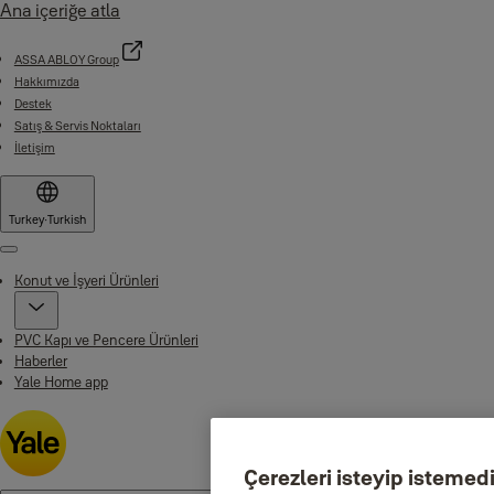
Ana içeriğe atla
ASSA ABLOY Group
Hakkımızda
Destek
Satış & Servis Noktaları
İletişim
Turkey
·
Turkish
Menu
Konut ve İşyeri Ürünleri
PVC Kapı ve Pencere Ürünleri
Haberler
Yale Home app
Çerezleri isteyip istemediğ