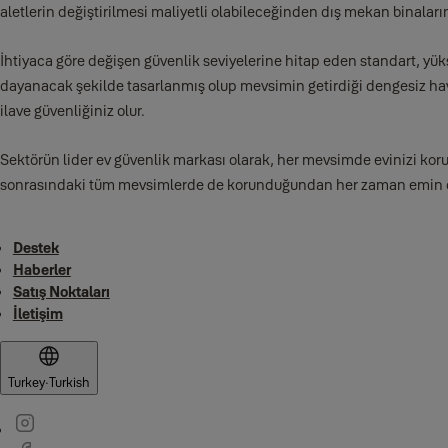
aletlerin değiştirilmesi maliyetli olabileceğinden dış mekan binalar
İhtiyaca göre değişen güvenlik seviyelerine hitap eden standart, yük
dayanacak şekilde tasarlanmış olup mevsimin getirdiği dengesiz hav
ilave güvenliğiniz olur.
Sektörün lider ev güvenlik markası olarak, her mevsimde evinizi kor
sonrasındaki tüm mevsimlerde de korunduğundan her zaman emin ol
Destek
Haberler
Satış Noktaları
İletişim
Turkey
·
Turkish