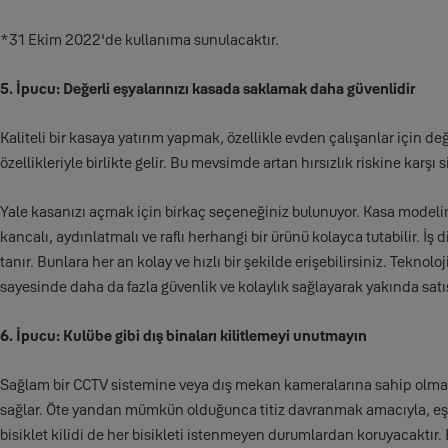
*31 Ekim 2022'de kullanıma sunulacaktır.
5. İpucu: Değerli eşyalarınızı kasada saklamak daha güvenlidir
Kaliteli bir kasaya yatırım yapmak, özellikle evden çalışanlar için değ
özellikleriyle birlikte gelir. Bu mevsimde artan hırsızlık riskine karşı si
Yale kasanızı açmak için birkaç seçeneğiniz bulunuyor. Kasa modeliniz 
kancalı, aydınlatmalı ve raflı herhangi bir ürünü kolayca tutabilir. İ
tanır. Bunlara her an kolay ve hızlı bir şekilde erişebilirsiniz. Tekno
sayesinde daha da fazla güvenlik ve kolaylık sağlayarak yakında sat
6. İpucu: Kulübe gibi dış binaları kilitlemeyi unutmayın
Sağlam bir CCTV sistemine veya dış mekan kameralarına sahip olmak,
sağlar. Öte yandan mümkün olduğunca titiz davranmak amacıyla, eşyalar
bisiklet kilidi de her bisikleti istenmeyen durumlardan koruyacaktır.