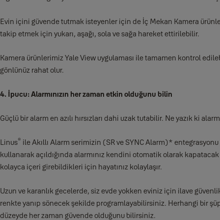
Evin içini güvende tutmak isteyenler için de İç Mekan Kamera ürünle
takip etmek için yukarı, aşağı, sola ve sağa hareket ettirilebilir.
Kamera ürünlerimiz Yale View uygulaması ile tamamen kontrol edileb
gönlünüz rahat olur.
4. İpucu: Alarmınızın her zaman etkin olduğunu bilin
Güçlü bir alarm en azılı hırsızları dahi uzak tutabilir. Ne yazık ki ala
®
Linus
ile Akıllı Alarm serimizin (SR ve SYNC Alarm)* entegrasyonu s
kullanarak açıldığında alarmınız kendini otomatik olarak kapatacak ş
kolayca içeri girebildikleri için hayatınız kolaylaşır.
Uzun ve karanlık gecelerde, siz evde yokken eviniz için ilave güvenlik
renkte yanıp sönecek şekilde programlayabilirsiniz. Herhangi bir şüphe
düzeyde her zaman güvende olduğunu bilirsiniz.