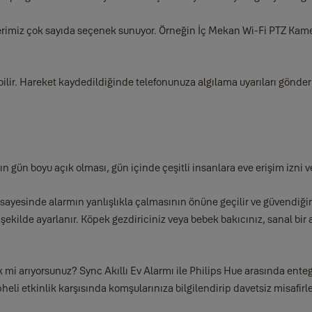
rimiz çok sayıda seçenek sunuyor. Örneğin İç Mekan Wi-Fi PTZ Kamera,
ilir. Hareket kaydedildiğinde telefonunuza algılama uyarıları gönde
rmın gün boyu açık olması, gün içinde çeşitli insanlara eve erişim izni 
ayesinde alarmın yanlışlıkla çalmasının önüne geçilir ve güvendiğiniz
ekilde ayarlanır. Köpek gezdiriciniz veya bebek bakıcınız, sanal bir 
 mi arıyorsunuz? Sync Akıllı Ev Alarmı ile Philips Hue arasında entegr
li etkinlik karşısında komşularınıza bilgilendirip davetsiz misafirler