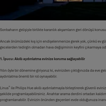
Sonbaharın gelişiyle birlikte karanlık akşamların geri dönüşü konus
Ancak önümüzdeki kış için endişelenmenize gerek yok, çünkü ev güve
gecelerden tedirgin olmadan hava değişiminin keyfini çıkarmaya oda
1. İpucu: Akıllı aydınlatma evinize koruma sağlayabilir
Yılın öyle bir dönemine giriyoruz ki, evinizden çıktığınızda da eve 
aydınlatma önemli bir rol oynayabilir.
®
Linus
ile Philips Hue akıllı aydınlatmayla birleştirerek güvenli evin
şekilde programlayabilirsiniz. Anahtar arama derdini ortadan kaldırm
programlanabilir. Evinizin önünden geçenleri evde olduğunuza inandı