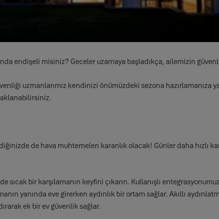
unda endişeli misiniz? Geceler uzamaya başladıkça, ailemizin güvenl
nliği uzmanlarımız kendinizi önümüzdeki sezona hazırlamanıza yardım
klanabilirsiniz.
geldiğinizde de hava muhtemelen karanlık olacak! Günler daha hızlı ka
izde sıcak bir karşılamanın keyfini çıkarın. Kullanışlı entegrasyonumuz
anın yanında eve girerken aydınlık bir ortam sağlar. Akıllı aydınlat
rarak ek bir ev güvenlik sağlar.