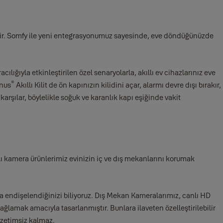
ebilir. Somfy ile yeni entegrasyonumuz sayesinde, eve döndüğünüzde
yla etkinleştirilen özel senaryolarla, akıllı ev cihazlarınız eve
®
inus
Akıllı Kilit de ön kapınızın kilidini açar, alarmı devre dışı bırakır,
 karşılar, böylelikle soğuk ve karanlık kapı eşiğinde vakit
llı kamera ürünlerimiz evinizin iç ve dış mekanlarını korumak
endişelendiğinizi biliyoruz. Dış Mekan Kameralarımız, canlı HD
lamak amacıyla tasarlanmıştır. Bunlara ilaveten özelleştirilebilir
gözetimsiz kalmaz.