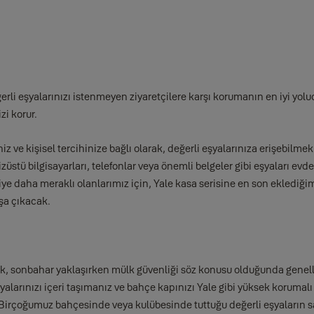
erli eşyalarınızı istenmeyen ziyaretçilere karşı korumanın en iyi yolud
zi korur.
ve kişisel tercihinize bağlı olarak, değerli eşyalarınıza erişebilmek 
ş dizüstü bilgisayarları, telefonlar veya önemli belgeler gibi eşyaları
lojiye daha meraklı olanlarımız için, Yale kasa serisine en son eklediği
ışa çıkacak.
 sonbahar yaklaşırken mülk güvenliği söz konusu olduğunda genellikl
ınızı içeri taşımanız ve bahçe kapınızı Yale gibi yüksek korumalı asma
 Birçoğumuz bahçesinde veya kulübesinde tuttuğu değerli eşyaların say