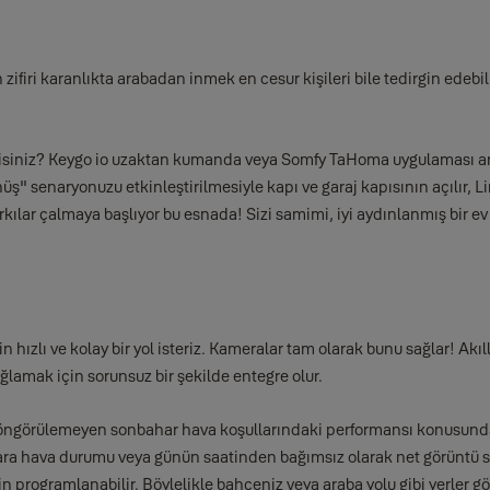
n zifiri karanlıkta arabadan inmek en cesur kişileri bile tedirgin ed
iz? Keygo io uzaktan kumanda veya Somfy TaHoma uygulaması aracılığı
üş'' senaryonuzu etkinleştirilmesiyle kapı ve garaj kapısının açılır, L
şarkılar çalmaya başlıyor bu esnada! Sizi samimi, iyi aydınlanmış bir ev
hızlı ve kolay bir yol isteriz. Kameralar tam olarak bunu sağlar! Akı
ağlamak için sorunsuz bir şekilde entegre olur.
öngörülemeyen sonbahar hava koşullarındaki performansı konusunda 
ara hava durumu veya günün saatinden bağımsız olarak net görüntü sağ
için programlanabilir. Böylelikle bahçeniz veya araba yolu gibi yerler 