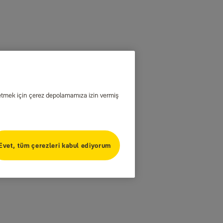
iz etmek için çerez depolamamıza izin vermiş
Evet, tüm çerezleri kabul ediyorum