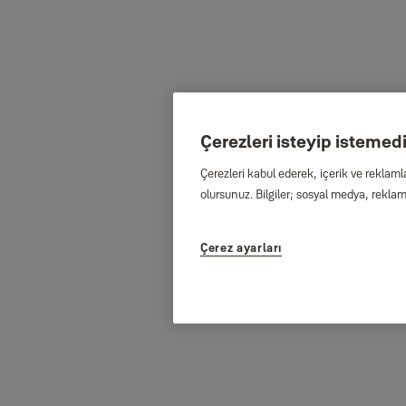
Çerezleri isteyip istemediğ
Çerezleri kabul ederek, içerik ve reklaml
olursunuz. Bilgiler; sosyal medya, reklam 
Çerez ayarları