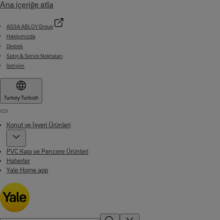
Ana içeriğe atla
ASSA ABLOY Group
Hakkımızda
Destek
Satış & Servis Noktaları
İletişim
Turkey
·
Turkish
Menu
Konut ve İşyeri Ürünleri
PVC Kapı ve Pencere Ürünleri
Haberler
Yale Home app