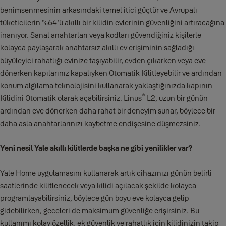
benimsenmesinin arkasındaki temel itici güçtür ve Avrupalı
tüketicilerin %64’ü akıllı bir kilidin evlerinin güvenliğini artıracağına
inanıyor. Sanal anahtarları veya kodları güvendiğiniz kişilerle
kolayca paylaşarak anahtarsız akıllı ev erişiminin sağladığı
büyüleyici rahatlığı evinize taşıyabilir, evden çıkarken veya eve
dönerken kapılarınız kapalıyken Otomatik Kilitleyebilir ve ardından
konum algılama teknolojisini kullanarak yaklaştığınızda kapının
®
Kilidini Otomatik olarak açabilirsiniz. Linus
L2, uzun bir günün
ardından eve dönerken daha rahat bir deneyim sunar, böylece bir
daha asla anahtarlarınızı kaybetme endişesine düşmezsiniz.
Yeni nesil Yale akıllı kilitlerde başka ne gibi yenilikler var?
Yale Home uygulamasını kullanarak artık cihazınızı günün belirli
saatlerinde kilitlenecek veya kilidi açılacak şekilde kolayca
programlayabilirsiniz, böylece gün boyu eve kolayca gelip
gidebilirken, geceleri de maksimum güvenliğe erişirsiniz. Bu
kullanımı kolay özellik, ek güvenlik ve rahatlık için kilidinizin takip