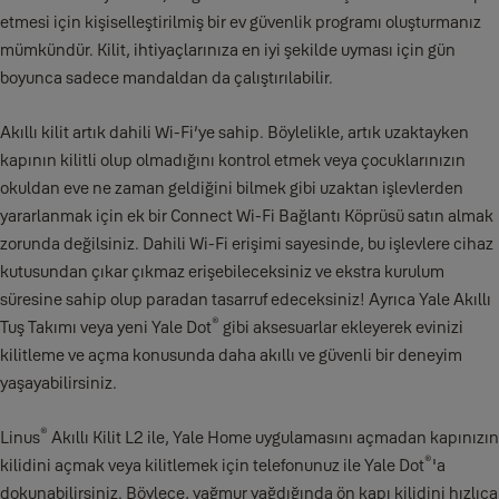
etmesi için kişiselleştirilmiş bir ev güvenlik programı oluşturmanız
mümkündür. Kilit, ihtiyaçlarınıza en iyi şekilde uyması için gün
boyunca sadece mandaldan da çalıştırılabilir.
Akıllı kilit artık dahili Wi-Fi’ye sahip. Böylelikle, artık uzaktayken
kapının kilitli olup olmadığını kontrol etmek veya çocuklarınızın
okuldan eve ne zaman geldiğini bilmek gibi uzaktan işlevlerden
yararlanmak için ek bir Connect Wi-Fi Bağlantı Köprüsü satın almak
zorunda değilsiniz. Dahili Wi-Fi erişimi sayesinde, bu işlevlere cihaz
kutusundan çıkar çıkmaz erişebileceksiniz ve ekstra kurulum
süresine sahip olup paradan tasarruf edeceksiniz! Ayrıca Yale Akıllı
®
Tuş Takımı veya yeni Yale Dot
gibi aksesuarlar ekleyerek evinizi
kilitleme ve açma konusunda daha akıllı ve güvenli bir deneyim
yaşayabilirsiniz.
®
Linus
Akıllı Kilit L2 ile, Yale Home uygulamasını açmadan kapınızın
®
kilidini açmak veya kilitlemek için telefonunuz ile Yale Dot
'a
dokunabilirsiniz. Böylece, yağmur yağdığında ön kapı kilidini hızlıca