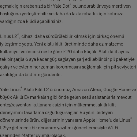
®
açmak için arabanızda bir Yale Dot
bulundurabilir veya merdiven
boşluğuna yerleştirebilir ve daha da fazla rahatlık için katınıza
vardığınızda kilidi açabilirsiniz.
®
Linus L2
, cihazı daha sürdürülebilir kılmak için birkaç önemli
iyileştirme yaptı. Yeni akıllı kilit, üretiminde daha az malzeme
kullanıyor ve önceki nesle göre %20 daha küçük. Akıllı kilit ayrıca
tek bir şarjla 6 aya kadar güç sağlayan şarj edilebilir bir pil paketiyle
çalışır ve evlerin her zaman korunmasını sağlamak için pil seviyeleri
azaldığında bildirim gönderilir.
®
Yale Linus
Akıllı Kilit L2 ürünümüz, Amazon Alexa, Google Home ve
büyük Akıllı Ev markaları gibi önde gelen sesli asistanlarla mevcut
entegrasyonları kullanarak sizin için mükemmel akıllı kilit
deneyimini tasarlama özgürlüğü sağlar. Bu yılın ilerleyen
®
dönemlerinde ürün, diğerlerinin yanı sıra Apple Home’u da Linus
L2’ye getirecek bir donanım yazılımı güncellemesiyle Wi-Fi
üzerinden Matter uyumlu olacak.