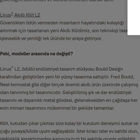
®
Linus
Akıllı Kilit L2
Güvenlikten ödün vermeden insanların hayatındaki kolaylığı
artırmak için tasarlanan yeni Akıllı Kilidimiz, son teknoloji tasarım,
işlevsellik ve yeniliği tek üründe bir araya getiriyor.
Peki, modeller arasında ne değişti?
®
Linus
L2, ödüllü endüstriyel tasarım stüdyosu Bould Design
tarafından geliştirilen yeni bir yüzey tasarıma sahiptir. Fred Bould,
Nest termostat gibi diğer birçok önemli akıllı ürün üzerinde çalışmış
olan tanınmış bir tasarımcıdır. Geliştirilmiş şık ve dar endüstriyel
tasarımı ve dayanıklı metal gövdesi, gelenekselden en çağdaşa her
evin mimari tasarımını mükemmel bir şekilde tamamlar.
Kilit, kutudan çıkar çıkmaz size kolay bir kurulum deneyimi sunar ve
çoğu yuvaya/kilide uyum sağlayabilir. İster kiracı ister ev sahibi olun,
değişiklik gerektirmeden kapınıza hızlı bir şekilde monte edilebilir