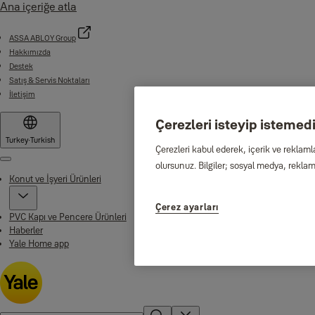
Ana içeriğe atla
ASSA ABLOY Group
Hakkımızda
Destek
Satış & Servis Noktaları
İletişim
Çerezleri isteyip istemediğ
Turkey
·
Turkish
Çerezleri kabul ederek, içerik ve reklaml
Menu
olursunuz. Bilgiler; sosyal medya, reklam 
Konut ve İşyeri Ürünleri
Çerez ayarları
PVC Kapı ve Pencere Ürünleri
Haberler
Yale Home app