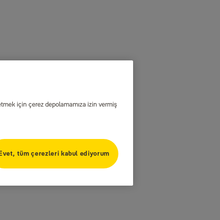
iz etmek için çerez depolamamıza izin vermiş
Evet, tüm çerezleri kabul ediyorum