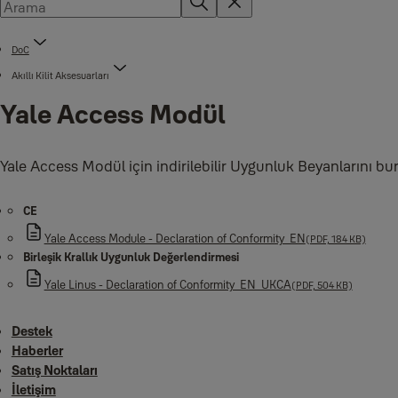
DoC
Akıllı Kilit Aksesuarları
Yale Access Modül
Yale Access Modül için indirilebilir Uygunluk Beyanlarını bur
CE
Yale Access Module - Declaration of Conformity_EN
(PDF, 184 KB)
Birleşik Krallık Uygunluk Değerlendirmesi
Yale Linus - Declaration of Conformity_EN_UKCA
(PDF, 504 KB)
Destek
Haberler
Satış Noktaları
İletişim