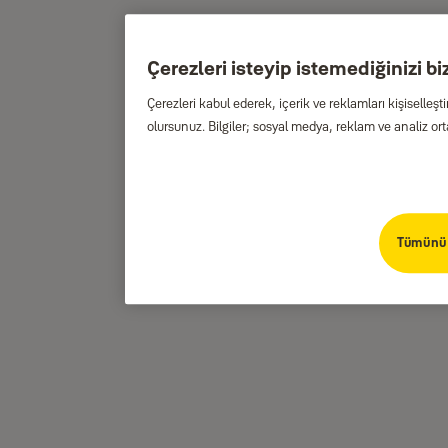
Çerezleri isteyip istemediğinizi biz
Çerezleri kabul ederek, içerik ve reklamları kişiselle
olursunuz. Bilgiler; sosyal medya, reklam ve analiz orta
Tümünü 