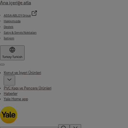
Ana içeriğe atla
ASSA ABLOY Group
Hakkımızda
Destek
Satış & Servis Noktaları
İletişim
Turkey
·
Turkish
Menu
Konut ve İşyeri Ürünleri
PVC Kapı ve Pencere Ürünleri
Haberler
Yale Home app