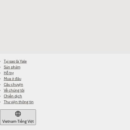
Tại sao là Yale
Sản phẩm
Hỗ trợ
Mua ở đâu
Câu chuyện
Về chúng tôi
Chiến dịch
Thư viện thông tin
Vietnam
·
Tiếng Việt