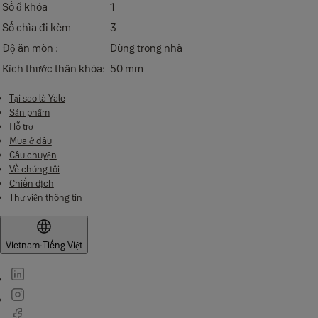
Số ổ khóa
1
Số chìa đi kèm
3
Độ ăn mòn :
Dùng trong nhà
Kích thước thân khóa:
50 mm
Tại sao là Yale
Sản phẩm
Hỗ trợ
Mua ở đâu
Câu chuyện
Về chúng tôi
Chiến dịch
Thư viện thông tin
Vietnam
·
Tiếng Việt