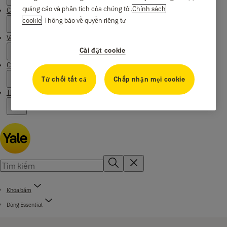
quảng cáo và phân tích của chúng tôi.
Chính sách
Câu chuyện
cookie
Thông báo về quyền riêng tư
Về chúng tôi
Cài đặt cookie
Chiến dịch
Từ chối tất cả
Chấp nhận mọi cookie
Thư viện thông tin
Khóa bấm
Dòng Essential