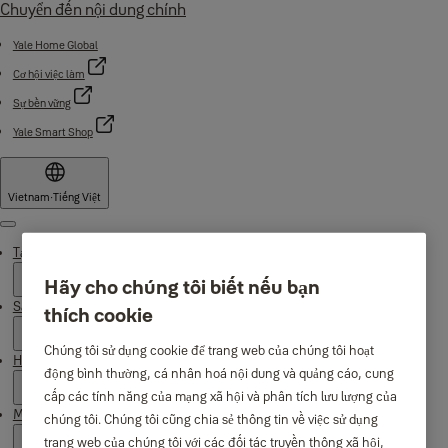
Chuyển đến nội dung chính
Yale Home Global
Cơ hội việc làm
Sự bền vững
Yale Smart Shop
Vietnam
·
Tiếng Việt
Menu
Tại sao là Yale
Hãy cho chúng tôi biết nếu bạn
Sản phẩm
thích cookie
Chúng tôi sử dụng cookie để trang web của chúng tôi hoạt
Hỗ trợ
động bình thường, cá nhân hoá nội dung và quảng cáo, cung
cấp các tính năng của mạng xã hội và phân tích lưu lượng của
Mua ở đâu
chúng tôi. Chúng tôi cũng chia sẻ thông tin về việc sử dụng
trang web của chúng tôi với các đối tác truyền thông xã hội,