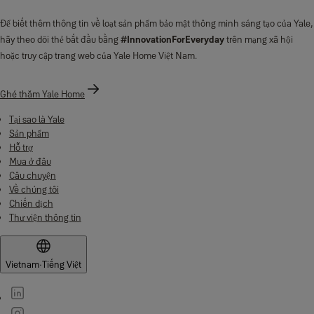
Để biết thêm thông tin về loạt sản phẩm bảo mật thông minh sáng tạo của Yale,
hãy theo dõi thẻ bắt đầu bằng
#InnovationForEveryday
trên mạng xã hội
hoặc truy cập trang web của Yale Home Việt Nam.
Ghé thăm Yale Home
Tại sao là Yale
Sản phẩm
Hỗ trợ
Mua ở đâu
Câu chuyện
Về chúng tôi
Chiến dịch
Thư viện thông tin
Vietnam
·
Tiếng Việt