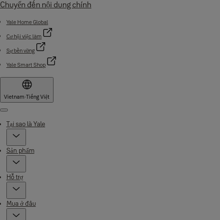
Chuyển đến nội dung chính
Yale Home Global
Cơ hội việc làm
Sự bền vững
Yale Smart Shop
Vietnam
·
Tiếng Việt
Menu
Tại sao là Yale
Sản phẩm
Hỗ trợ
Mua ở đâu