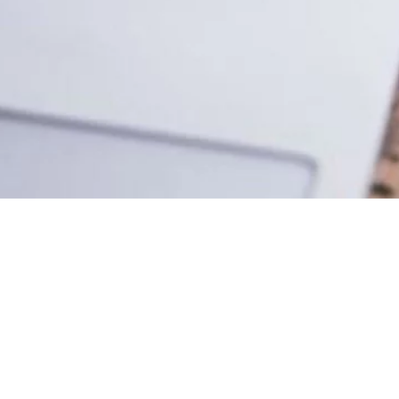
Produits
Histoires
Pourquoi Yale
Support
Où acheter
Belgique - Français