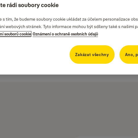
te rádi soubory cookie
te s tím, že budeme soubory cookie ukládat za účelem personalizace obs
ání webových stránek. Tyto informace mohou být sdíleny také s našimi part
ní souborů cookie
Oznámení o ochraně osobních údajů
Zakázat všechny
Ano, p