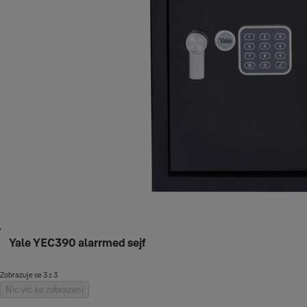
Yale YEC390 alarrmed sejf
Zobrazuje se 3 z 3
Nic víc ke zobrazení