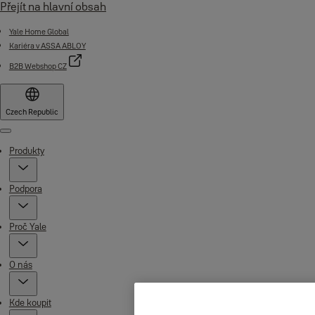
Přejít na hlavní obsah
Yale Home Global
Kariéra v ASSA ABLOY
B2B Webshop CZ
Czech Republic
Menu
Produkty
Podpora
Proč Yale
O nás
Kde koupit