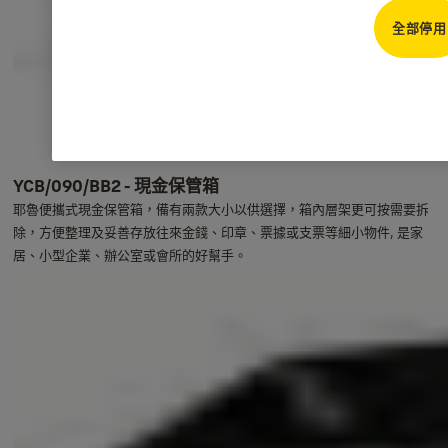
全部停用
YCB/090/BB2 - 現金保管箱
耶魯便攜式現金保管箱，備有兩款大小以供選擇，箱內層架更可按需要拆
除，方便整理及妥善存放往來金錢、印章、票據或支票等細小物件, 是家
居、小型企業、辦公室或會所的好幫手。