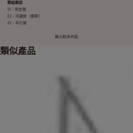
臂組類型
12 - 停定臂
22 - 可調臂（標準）
32 - 平行臂
可選功能
顯示較多內容
BC - 開門緩阻力
類似產品
CF - 低溫
表面處理
杏仁色 - AL
黑色 - BK
棕色 - BN
金黃色 - GB
銀色 - SB
白色 - SE
尺寸
178長x53寛x65高