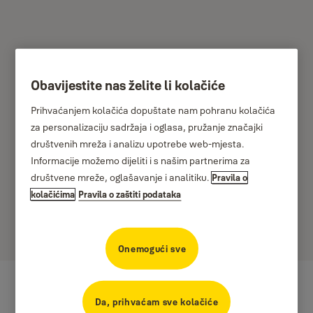
Obavijestite nas želite li kolačiće
Zaštita podataka
Prihvaćanjem kolačića dopuštate nam pohranu kolačića
za personalizaciju sadržaja i oglasa, pružanje značajki
Cijenimo vašu privatnost i povjerenje. Ovdje ćete
društvenih mreža i analizu upotrebe web-mjesta.
pronaći informacije o našem radu na području
Informacije možemo dijeliti i s našim partnerima za
privatnosti i zaštite podataka, uključujući informacije
društvene mreže, oglašavanje i analitiku.
Pravila o
o načinu na koji prikupljamo i upotrebljavamo vaše
kolačićima
Pravila o zaštiti podataka
osobne podatke.
Onemogući sve
Da, prihvaćam sve kolačiće