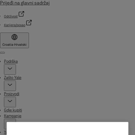
Prijeđi na glavni sadržaj
Održivost
Karijera/posao
Croatia
·
Hrvatski
Menu
Podrška
Zašto Yale
Proizvodi
Gdje kupiti
Kampanje
Yale Home aplikacija