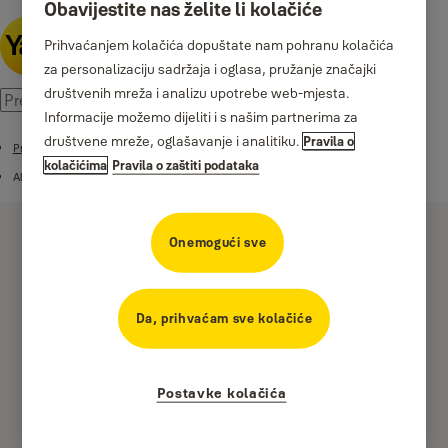
Obavijestite nas želite li kolačiće
Prihvaćanjem kolačića dopuštate nam pohranu kolačića
za personalizaciju sadržaja i oglasa, pružanje značajki
društvenih mreža i analizu upotrebe web-mjesta.
Informacije možemo dijeliti i s našim partnerima za
društvene mreže, oglašavanje i analitiku.
Pravila o
Proizvodi
kolačićima
Pravila o zaštiti podataka
Alarmi
Onemogući sve
Da, prihvaćam sve kolačiće
Sync modul za bravu
Postavke kolačića