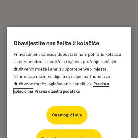
Obavijestite nas želite li kolačiće
Sync senzor curenja
Prihvaćanjem kolačića dopuštate nam pohranu kolačića
vode
za personalizaciju sadržaja i oglasa, pružanje značajki
društvenih mreža i analizu upotrebe web-mjesta.
Informacije možemo dijeliti i s našim partnerima za
društvene mreže, oglašavanje i analitiku.
Pravila o
kolačićima
Pravila o zaštiti podataka
Onemogući sve