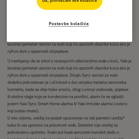
Da, prihvaćam sve kolačiće
Postavke kolačića
U nastojanju da se izbori s razarajućim oštećenjima vode u kući, Yale je
lansirao pametan senzor za vodu koji će upozoriti vlasnike kuća ako je
njihov dom u opasnosti od poplave.
U nastojanju da se izbori s razarajućim oštećenjima vode u kući, Yale je
lansirao pametan senzor za vodu koji će upozoriti vlasnike kuća ako je
njihov dom u opasnosti od poplave. Dizajn Sync senzor za vodu
dodatka jednostavan je i učinkovit s dva vanjska metalna senzorska
kontakta, kada se obje trake smoče, zbog curenja vodovoda, poplave
ili okolne vlage koja se kondenzira na površini, alarm će se oglasiti
putem Yale Sync Smart Home alarma ili Yale Intruder alarma (ovisno
koji sustav imate).
U isto vrijeme, uređaj će poslati upozorenje na vaš pametni uređaj*
kako bi vas upozorio na prisutnost vode. Detektor nije uređaj za
jednokratnu upotrebu. Svaki put kada senzorski kontakti dođu u