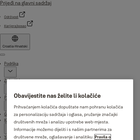
Prijeđi na glavni sadržaj
Održivost
Karijera/posao
Croatia
·
Hrvatski
Menu
Podrška
Zašto Yale
Obavijestite nas želite li kolačiće
Proizvodi
Prihvaćanjem kolačića dopuštate nam pohranu kolačića
za personalizaciju sadržaja i oglasa, pružanje značajki
Gdje kupiti
Kampanje
društvenih mreža i analizu upotrebe web-mjesta.
Informacije možemo dijeliti i s našim partnerima za
društvene mreže, oglašavanje i analitiku.
Pravila o
Yale Home aplikacija