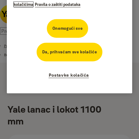
kolačićima
Pravila o zaštiti podataka
Onemogući sve
Proizvodi
Da, prihvaćam sve kolačiće
Brave za bicikl
Postavke kolačića
Yale lanac i lokot 1100
mm