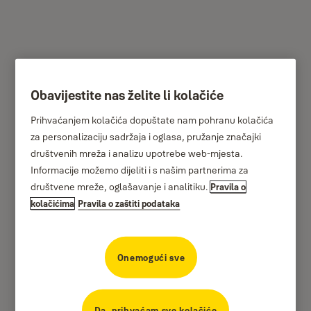
Obavijestite nas želite li kolačiće
Sef na šifru s alarmom
Prihvaćanjem kolačića dopuštate nam pohranu kolačića
VALUE LAPTOP
za personalizaciju sadržaja i oglasa, pružanje značajki
društvenih mreža i analizu upotrebe web-mjesta.
Informacije možemo dijeliti i s našim partnerima za
društvene mreže, oglašavanje i analitiku.
Pravila o
kolačićima
Pravila o zaštiti podataka
Onemogući sve
Da, prihvaćam sve kolačiće