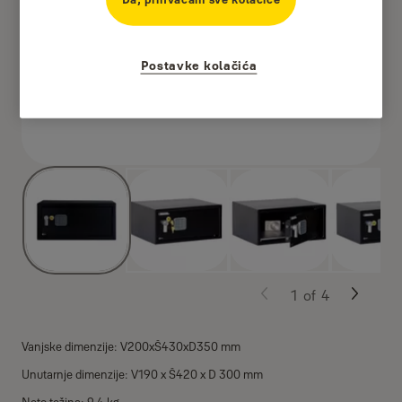
Postavke kolačića
1
of
4
Vanjske dimenzije: V200xŠ430xD350 mm
Unutarnje dimenzije: V190 x Š420 x D 300 mm