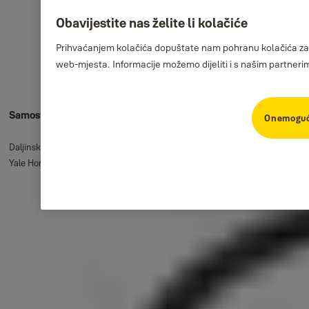
Obavijestite nas želite li kolačiće
Prihvaćanjem kolačića dopuštate nam pohranu kolačića za pe
web-mjesta. Informacije možemo dijeliti i s našim partneri
Samostalan nadzor
Onemoguć
Daljinski nadgledajte kućni prag i snimajte videozapise i fotografije pomoću
Yale Home aplikacije.