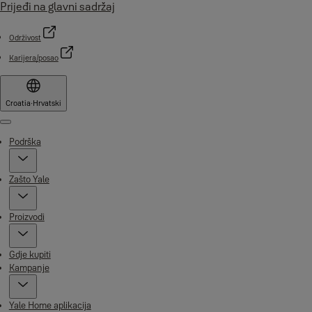
Prijeđi na glavni sadržaj
Održivost
Karijera/posao
Croatia
·
Hrvatski
Menu
Podrška
Zašto Yale
Proizvodi
Gdje kupiti
Kampanje
Yale Home aplikacija