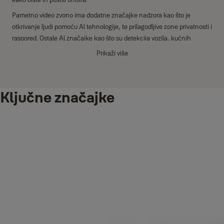
Pametno video zvono ima dodatne značajke nadzora kao što je
otkrivanje ljudi pomoću Al tehnologije, te prilagodljive zone privatnosti i
raspored. Ostale Al značajke kao što su detekcija vozila, kućnih
ljubimaca, paketa i Snimanje u oblaku, dostupne su putem plana
Prikaži više
pretplate i pružaju dodatnu pokrivenost i bezbrižnost.
Dodaci kao što su Smart Video Doorbell Chime, pomoću kojeg zvono
na vratima možete čuti bilo gdje u svojem domu i koje pruža
Ključne značajke
mogućnost odabira između 7 različitih i zadivljujućih Yale zvukova, i
strujni adapter, jednostavno rješenje koje osigurava napajanje
pametnog zvona u svakom trenutku, pružaju dodatnu podršku.