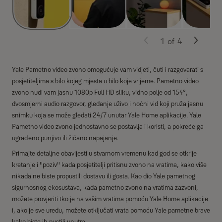
1
of
4
Yale Pametno video zvono omogućuje vam vidjeti, čuti i razgovarati s
posjetiteljima s bilo kojeg mjesta u bilo koje vrijeme. Pametno video
zvono nudi vam jasnu 1080p Full HD sliku, vidno polje od 154°,
dvosmjerni audio razgovor, gledanje uživo i noćni vid koji pruža jasnu
snimku koja se može gledati 24/7 unutar Yale Home aplikacije. Yale
Pametno video zvono jednostavno se postavlja i koristi, a pokreće ga
ugrađeno punjivo ili žičano napajanje.
Primajte detaljne obavijesti u stvarnom vremenu kad god se otkrije
kretanje i "poziv" kada posjetitelji pritisnu zvono na vratima, kako više
nikada ne biste propustili dostavu ili gosta. Kao dio Yale pametnog
sigurnosnog ekosustava, kada pametno zvono na vratima zazvoni,
možete provjeriti tko je na vašim vratima pomoću Yale Home aplikacije
i, ako je sve uredu, možete otključati vrata pomoću Yale pametne brave
kako biste ih pustili unutra.