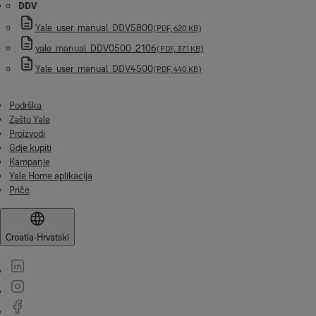
DDV
Yale_user_manual_DDV5800
(PDF, 620 KB)
yale_manual_DDV0500_2106
(PDF, 371 KB)
Yale_user_manual_DDV4500
(PDF, 440 KB)
Podrška
Zašto Yale
Proizvodi
Gdje kupiti
Kampanje
Yale Home aplikacija
Priče
Croatia
·
Hrvatski