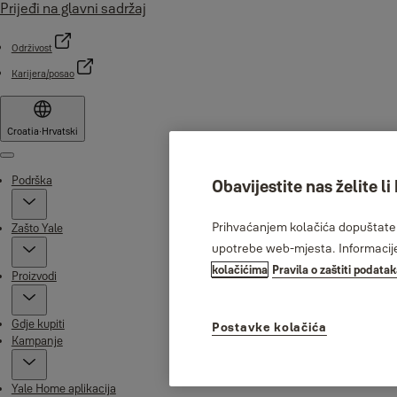
Prijeđi na glavni sadržaj
Održivost
Karijera/posao
Croatia
·
Hrvatski
Menu
Podrška
Obavijestite nas želite li
Prihvaćanjem kolačića dopuštate n
Zašto Yale
upotrebe web-mjesta. Informacije 
kolačićima
Pravila o zaštiti podata
Proizvodi
Gdje kupiti
Postavke kolačića
Kampanje
Yale Home aplikacija