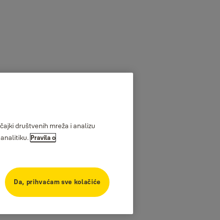
ajki društvenih mreža i analizu
analitiku.
Pravila o
Da, prihvaćam sve kolačiće