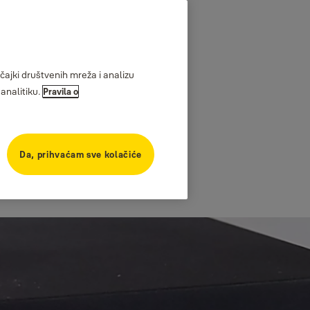
ajki društvenih mreža i analizu
analitiku.
Pravila o
Da, prihvaćam sve kolačiće