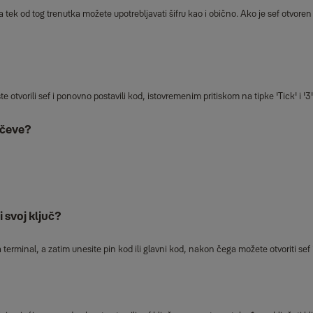
 a tek od tog trenutka možete upotrebljavati šifru kao i obično. Ako je sef otvo
te otvorili sef i ponovno postavili kod, istovremenim pritiskom na tipke 'Tick' i '
učeve?
i svoj ključ?
 terminal, a zatim unesite pin kod ili glavni kod, nakon čega možete otvoriti sef i 