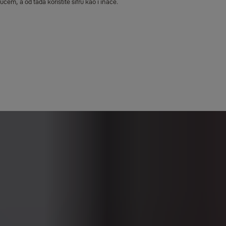
učem, a od tada koristite šifru kao i inače.