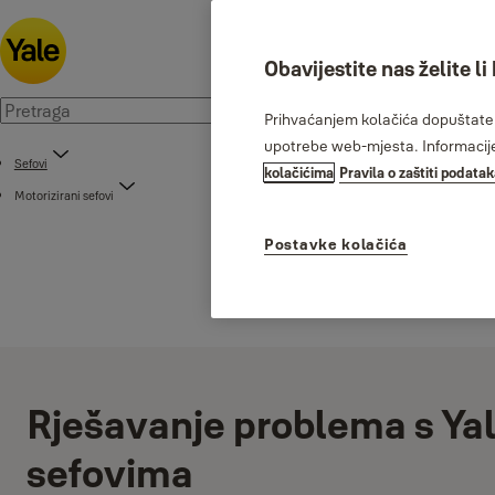
Obavijestite nas želite li
Prihvaćanjem kolačića dopuštate n
upotrebe web-mjesta. Informacije 
Sefovi
kolačićima
Pravila o zaštiti podata
Motorizirani sefovi
Postavke kolačića
Rješavanje problema s Ya
sefovima