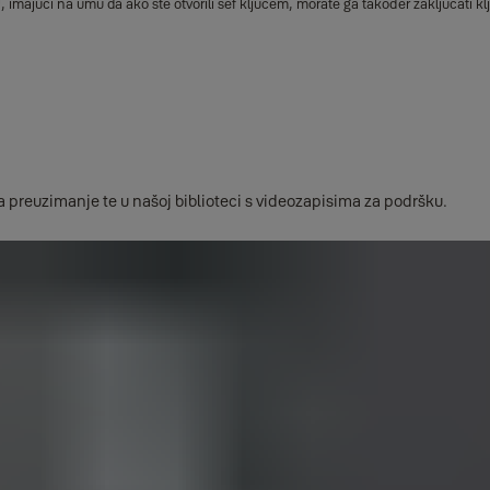
", imajući na umu da ako ste otvorili sef ključem, morate ga također zaključati klj
 preuzimanje te u našoj biblioteci s videozapisima za podršku.