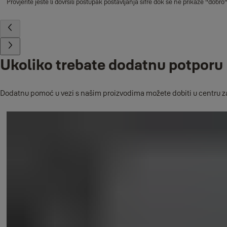
Provjerite jeste li dovršili postupak postavljanja šifre dok se ne prikaže "dobro
Ukoliko trebate dodatnu potporu
Dodatnu pomoć u vezi s našim proizvodima možete dobiti u centru za