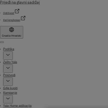
Prijeđi na glavni sadržaj
Održivost
Karijera/posao
Croatia
·
Hrvatski
Menu
Podrška
Zašto Yale
Proizvodi
Gdje kupiti
Kampanje
Yale Home aplikacija