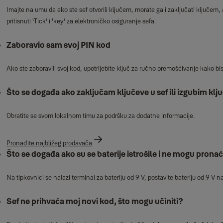
Imajte na umu da ako ste sef otvorili ključem, morate ga i zaključati ključem,
pritisnuti ‘Tick’ i ‘key’ za elektroničko osiguranje sefa.
Zaboravio sam svoj PIN kod
Ako ste zaboravili svoj kod, upotrijebite ključ za ručno premošćivanje kako bis
Što se događa ako zaključam ključeve u sef ili izgubim klj
Obratite se svom lokalnom timu za podršku za dodatne informacije.
Pronađite najbližeg prodavača
Što se događa ako su se baterije istrošile i ne mogu pronać
Na tipkovnici se nalazi terminal za bateriju od 9 V, postavite bateriju od 9 V na
Sef ne prihvaća moj novi kod, što mogu učiniti?