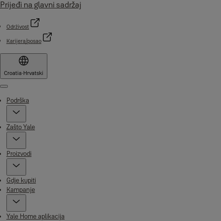
Prijeđi na glavni sadržaj
Održivost
Karijera/posao
Croatia
·
Hrvatski
Menu
Podrška
Zašto Yale
Proizvodi
Gdje kupiti
Kampanje
Yale Home aplikacija