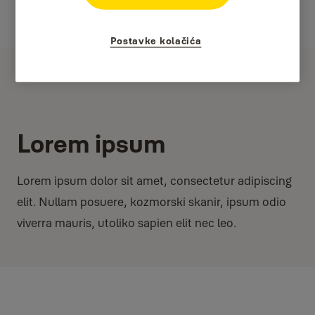
Postavke kolačića
Lorem ipsum
Lorem ipsum dolor sit amet, consectetur adipiscing
elit. Nullam posuere, kozmorski skanir, ipsum odio
viverra mauris, utoliko sapien elit nec leo.