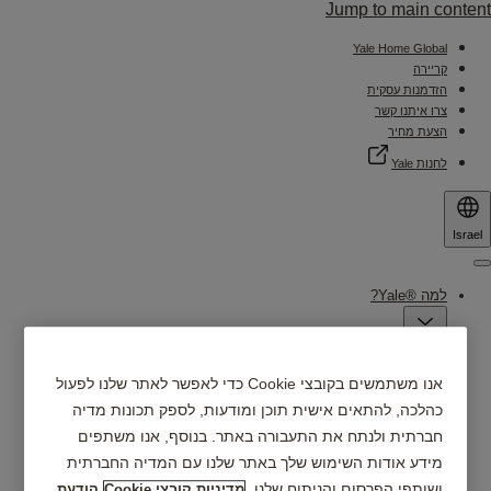
Jump to main content
Yale Home Global
קריירה
הזדמנות עסקית
צרו איתנו קשר
הצעת מחיר
לחנות Yale
Israel
Menu
למה ®Yale?
מוצרים
אנו משתמשים בקובצי Cookie כדי לאפשר לאתר שלנו לפעול
כהלכה, להתאים אישית תוכן ומודעות, לספק תכונות מדיה
אפליקציית Yale Home
מוצרים חכמים
חברתית ולנתח את התעבורה באתר. בנוסף, אנו משתפים
מרכזי שירות ומכירה
מידע אודות השימוש שלך באתר שלנו עם המדיה החברתית
תמיכה
ושותפי הפרסום והניתוח שלנו.
מדיניות קובצי Cookie
הודעת