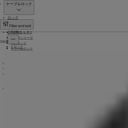
製品
ケーブルロック
ロック
Filter and sort
自転車ロック
Y121B シリーズ
Y120B シリーズ
3 結果
TSA ロック
U ロック
トラベルロック
チェーンロック
エッセンシャルシリーズ
ケーブルロック
組み合わせパッドロック
Yale Safes
真鍮製南京錠
ドアクローズャー
アルミニウム シリーズ
窓とスライドドアのハードウェア
キーレス・エントリ
ウィンドウ製品
ウィンドウロック
スライディングドアハードウェア
機械式デジタルドアロック
ウィンドウステー
窓用ハンドル
Avon ハンドル