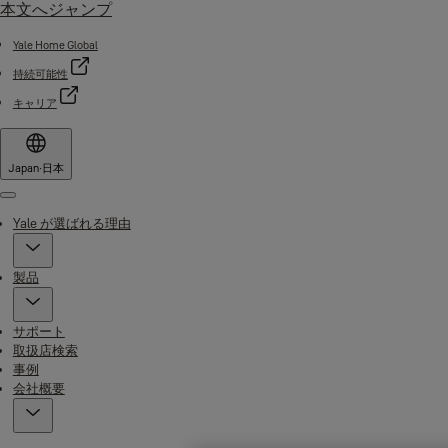
本文へジャンプ
Yale Home Global
持続可能性
キャリア
Japan
·
日本
Menu
Yale が選ばれる理由
製品
サポート
取扱店検索
事例
会社概要