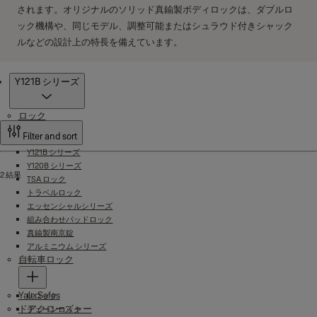
されます。オリジナルのソリッド真鍮製ボディロックは、ダブルロ
ック機構や、同じモデル、調整可能またはシュラウド付きシャック
ルなどの設計上の特長を備えています。
製品
Y121B シリーズ
ロック
Filter and sort
Y121B シリーズ
Y120B シリーズ
2 結果
TSA ロック
トラベルロック
エッセンシャルシリーズ
組み合わせパッドロック
真鍮製南京錠
アルミニウム シリーズ
自転車ロック
Yale Safes
U ロック
ドアクローズャー
チェーンロック