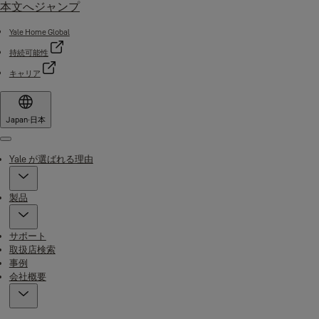
本文へジャンプ
Yale Home Global
持続可能性
キャリア
Japan
·
日本
Menu
Yale が選ばれる理由
製品
サポート
取扱店検索
事例
会社概要