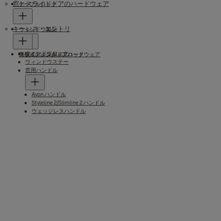
窓とスライドドアのハードウェア
ケーブルロック
キーレス・エントリ
ウィンドウ製品
ウィンドウロック
スライディングドアハードウェア
機械式デジタルドアロック
ウィンドウステー
窓用ハンドル
Avon ハンドル
Styleline 2/Slimline 2 ハンドル
ウェッジレスハンドル