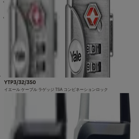
窓とスライドドアのハードウェア
ケーブルロック
キーレス・エントリ
ウィンドウ製品
ウィンドウロック
スライディングドアハードウェア
機械式デジタルドアロック
ウィンドウステー
窓用ハンドル
Avon ハンドル
Styleline 2/Slimline 2 ハンドル
ウェッジレスハンドル
YTP3/32/350
イエール ケーブル ラゲッジ TSA コンビネーションロック