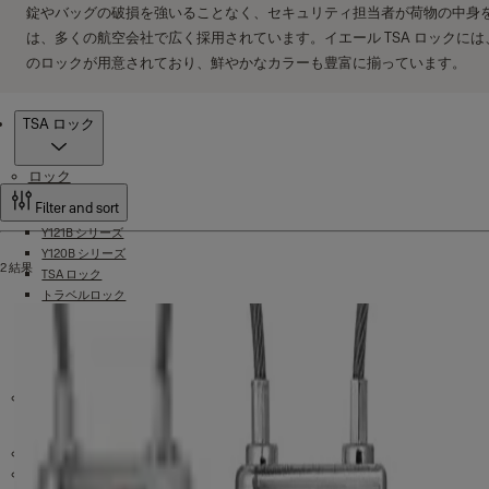
錠やバッグの破損を強いることなく、セキュリティ担当者が荷物の中身を検
は、多くの航空会社で広く採用されています。イエール TSA ロック
のロックが用意されており、鮮やかなカラーも豊富に揃っています。
製品
TSA ロック
ロック
Filter and sort
Y121B シリーズ
Y120B シリーズ
2 結果
TSA ロック
トラベルロック
エッセンシャルシリーズ
組み合わせパッドロック
真鍮製南京錠
アルミニウム シリーズ
自転車ロック
Yale Safes
U ロック
ドアクローズャー
チェーンロック