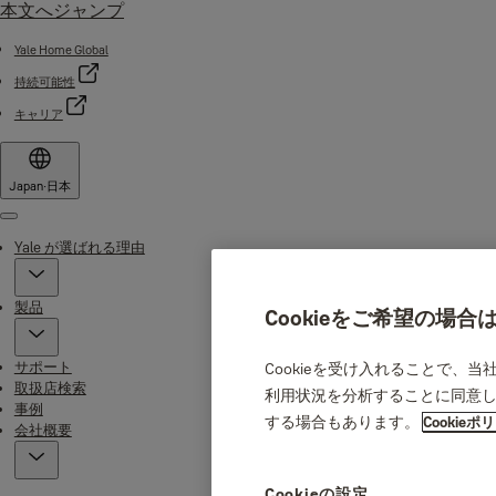
本文へジャンプ
Yale Home Global
持続可能性
キャリア
Japan
·
日本
Menu
Yale が選ばれる理由
製品
Cookieをご希望の場
サポート
Cookieを受け入れることで、
取扱店検索
利用状況を分析することに同意し
事例
する場合もあります。
Cookieポ
会社概要
Cookieの設定