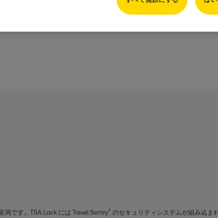
®
SA Lock には Travel Sentry
のセキュリティシステムが組み込ま