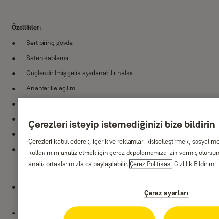
Özellikler:
Sert pirinç gövde
Saten kaplama
Güçlendirilmiş çelik ayarlanabilir halka
Anahtar ile açılım
Extra güvenlik için çifte kilitleme
Kapalı halka saldırılara karşı extra koruma
Çerezleri isteyip istemediğinizi bize bildirin
Pas sistem uyumlu
Çerezleri kabul ederek, içerik ve reklamları kişiselleştirmek, sosyal m
Halkanın kesilmesi, bükülmesi ve çekilmesi gibi farklı şekillerde
kullanımını analiz etmek için çerez depolamamıza izin vermiş olursunu
saldırılara karşı EN12320:2012 standardına uygun olarak test
analiz ortaklarımızla da paylaşılabilir.
Çerez Politikası
Gizlilik Bildirimi
edilmiştir.
Hava koşullarına karşı korumalı olduğundan emin olmak için 240
Çerez ayarları
saate kadar korozyon direnci testine tabi tutulmuştur.
Sürdürebilirlik için Yale asma kilit ambalajının kapladığı alan%10