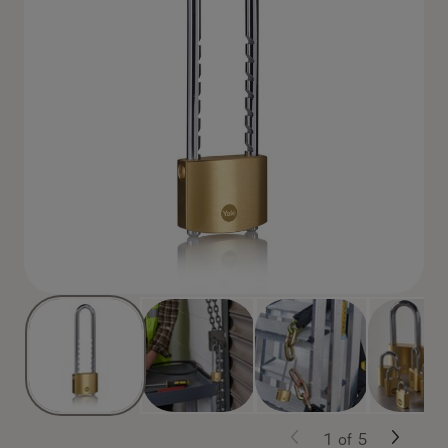
1
of
5