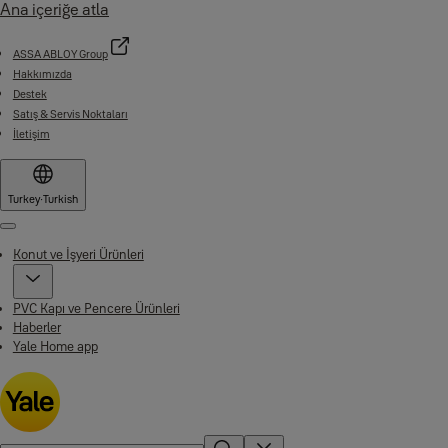
Ana içeriğe atla
ASSA ABLOY Group
Hakkımızda
Destek
Satış & Servis Noktaları
İletişim
Turkey
·
Turkish
Menu
Konut ve İşyeri Ürünleri
PVC Kapı ve Pencere Ürünleri
Haberler
Yale Home app