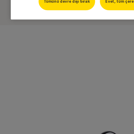
Tümünü devre dışı bırak
Evet, tüm çere
azaltılmıştır.
Daha fazlasını göster
Versiyonlar
Ürün
Ürün ID
50mm Halka Ayarlı Pirinç Asma Kilit - Blister
Y110B/50/155/1