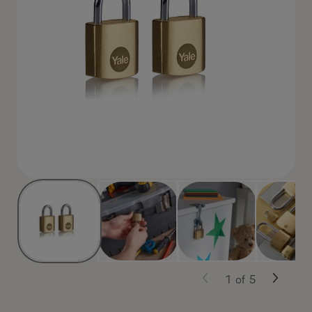
1
of
5