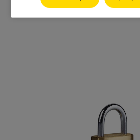
Versiyonlar
Ürün
Ürün ID
20mm Pirinç Asma Kilit 2'li Set - Blister
Y110B/20/111/2
30mm Pirinç Asma Kilit 2'li Set - Blister
Y110B/30/115/2