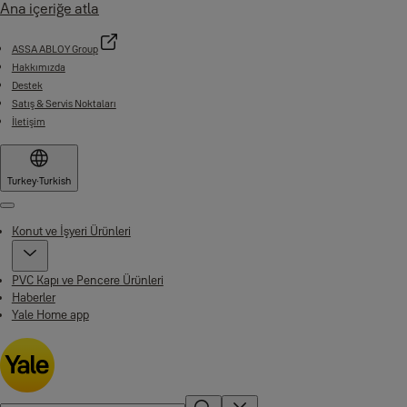
Ana içeriğe atla
ASSA ABLOY Group
Hakkımızda
Destek
Satış & Servis Noktaları
İletişim
Turkey
·
Turkish
Menu
Konut ve İşyeri Ürünleri
PVC Kapı ve Pencere Ürünleri
Haberler
Yale Home app