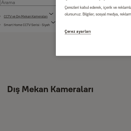
Çerezleri kabul ederek, içerik ve reklaml
olursunuz. Bilgiler; sosyal medya, reklam 
CCTV ve Dış Mekan Kameraları
Smart Home CCTV Serisi - Siyah
Çerez ayarları
Dış Mekan Kameraları