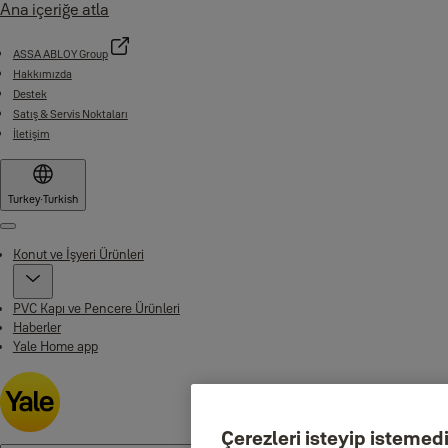
Ana içeriğe atla
ASSA ABLOY Group
Hakkımızda
Destek
Satış & Servis Noktaları
İletişim
Turkey
·
Turkish
Menu
Konut ve İşyeri Ürünleri
PVC Kapı ve Pencere Ürünleri
Haberler
Yale Home app
Çerezleri isteyip istemediğ