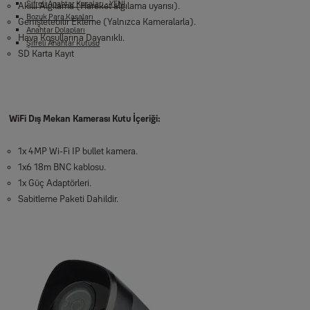
Şifreli Anahtar Kasaları - YENİ
Akıllı Algılama (Hareket algılama uyarısı).
Bozuk Para Kasaları
Genişletebilir Ekleme (Yalnızca Kameralarla).
Anahtar Dolapları
Hava Koşullarına Dayanıklı.
Şifreli Anahtar Kutusu
SD Karta Kayıt
WiFi Dış Mekan Kamerası Kutu İçeriği:
1x 4MP Wi-Fi IP bullet kamera.
1x6 18m BNC kablosu.
1x Güç Adaptörleri.
Sabitleme Paketi Dahildir.