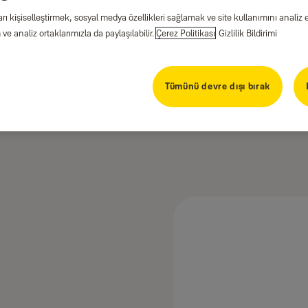
arı kişiselleştirmek, sosyal medya özellikleri sağlamak ve site kullanımını anal
ve analiz ortaklarımızla da paylaşılabilir.
Çerez Politikası
Gizlilik Bildirimi
Tümünü devre dışı bırak