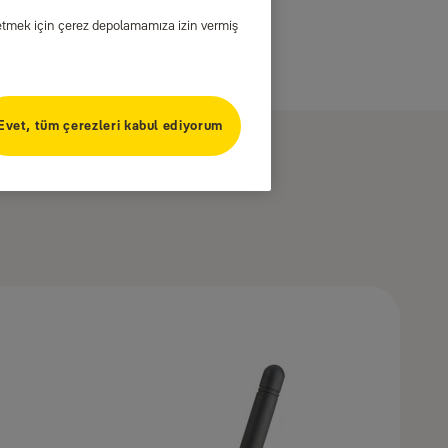
iz etmek için çerez depolamamıza izin vermiş
Evet, tüm çerezleri kabul ediyorum