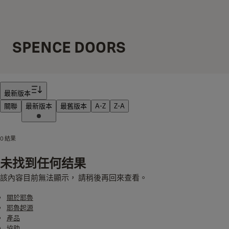
SPENCE DOORS
筛选器
最新版本
關聯
最新版本
最舊版本
A-Z
Z-A
0 結果
未找到任何结果
該內容目前無法顯示， 請稍後再回來查看。
關於耶魯
耶魯起源
產品
協助