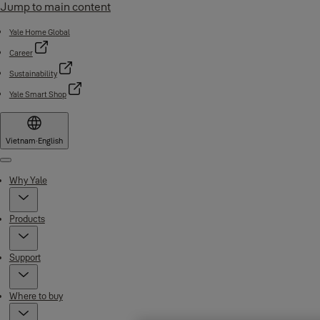
Jump to main content
Yale Home Global
Career
Sustainability
Yale Smart Shop
Vietnam
·
English
Menu
Why Yale
Products
Support
Where to buy