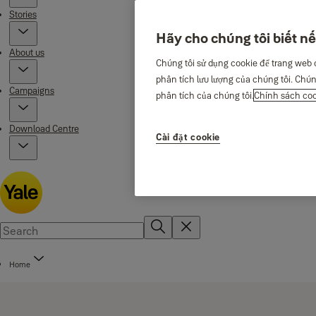
Stories
Hãy cho chúng tôi biết nế
About us
Chúng tôi sử dụng cookie để trang web 
phân tích lưu lượng của chúng tôi. Chún
Campaigns
phân tích của chúng tôi.
Chính sách co
Download Centre
Cài đặt cookie
Home