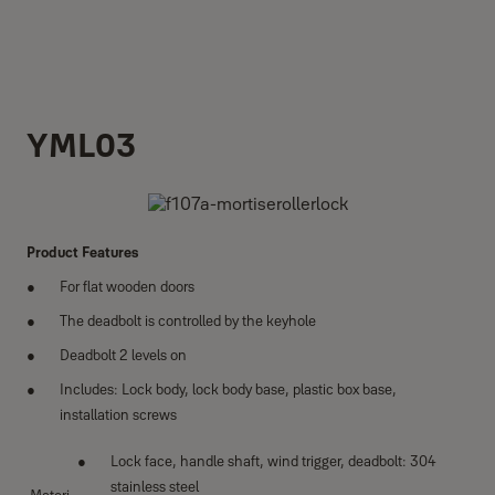
YML03
Product Features
For flat wooden doors
The deadbolt is controlled by the keyhole
Deadbolt 2 levels on
Includes: Lock body, lock body base, plastic box base,
installation screws
Lock face, handle shaft, wind trigger, deadbolt: 304
stainless steel