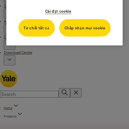
Stories
Cài đặt cookie
About us
Từ chối tất cả
Chấp nhận mọi cookie
Campaigns
Download Centre
Home
Products