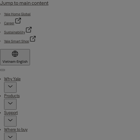
Jump to main content
Yale Home Global
Career
Sustainability
Yale Smart Shop
Vietnam
·
English
Menu
Why Yale
Products
Support
Where to buy