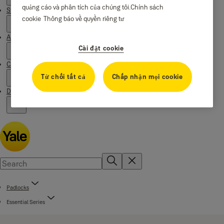
quảng cáo và phân tích của chúng tôi.
Chính sách
Stories
cookie
Thông báo về quyền riêng tư
About us
Cài đặt cookie
Campaigns
Từ chối tất cả
Chấp nhận mọi cookie
Download Centre
Padlocks
Essential Series