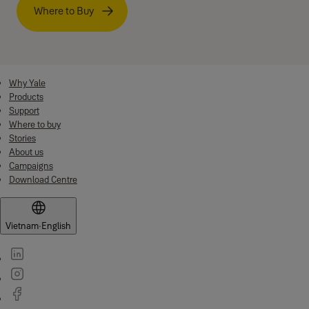
Where to Buy
Why Yale
Products
Support
Where to buy
Stories
About us
Campaigns
Download Centre
Vietnam
·
English