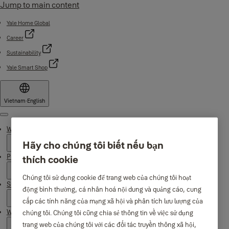
Jump to main content
Yale Home Global
Career
Sustainability
Yale Smart Shop
Vietnam
·
English
Menu
Why Yale
Hãy cho chúng tôi biết nếu bạn
Products
thích cookie
Chúng tôi sử dụng cookie để trang web của chúng tôi hoạt
Support
động bình thường, cá nhân hoá nội dung và quảng cáo, cung
cấp các tính năng của mạng xã hội và phân tích lưu lượng của
Where to buy
chúng tôi. Chúng tôi cũng chia sẻ thông tin về việc sử dụng
trang web của chúng tôi với các đối tác truyền thông xã hội,