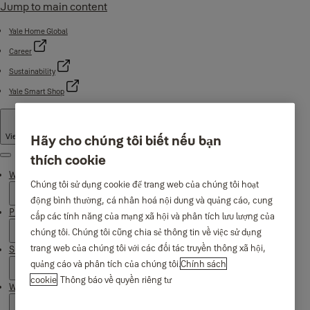
Jump to main content
Yale Home Global
Career
Sustainability
Yale Smart Shop
Vietnam
·
English
Hãy cho chúng tôi biết nếu bạn
thích cookie
Menu
Why Yale
Chúng tôi sử dụng cookie để trang web của chúng tôi hoạt
động bình thường, cá nhân hoá nội dung và quảng cáo, cung
Products
cấp các tính năng của mạng xã hội và phân tích lưu lượng của
chúng tôi. Chúng tôi cũng chia sẻ thông tin về việc sử dụng
trang web của chúng tôi với các đối tác truyền thông xã hội,
Support
quảng cáo và phân tích của chúng tôi.
Chính sách
cookie
Thông báo về quyền riêng tư
Where to buy