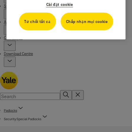
Cài đặt cookie
Stories
Từ chối tất cả
Chấp nhận mọi cookie
About us
Campaigns
Download Centre
Padlocks
Security Special Padlocks